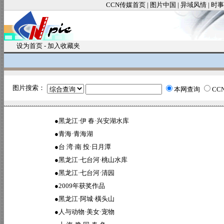
CCN传媒首页
|
图片中国
|
异域风情
|
时事
设为首页
-
加入收藏夹
图片搜索：
本网查询
CC
●
黑龙江·伊 春·兴安湖水库
●
青海·青海湖
●
台 湾·南 投·日月潭
●
黑龙江·七台河·桃山水库
●
黑龙江·七台河·清园
●
2009年获奖作品
●
黑龙江·阿城·橫头山
●
人与动物·美女·宠物