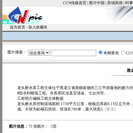
CCN传媒首页
|
图片中国
|
异域风情
|
时事
设为首页
-
加入收藏夹
图片搜索：
本网查询
CC
黑
龙头桥水库工程主体位于黑龙江省美丽富饶的三江平原腹地的挠力河
Ⅱ型水利枢纽工程。水库库区涉及宝清县、七台河市。
工程简介编辑工程主体数据
龙头桥水库控制流域面积 1730平方公里，校核总库容6.15亿立方
成。大坝为砼砌石拱坝，坝顶长760米，最大坝高5..
[全文]
图片信息：
75 张图片 / 5页