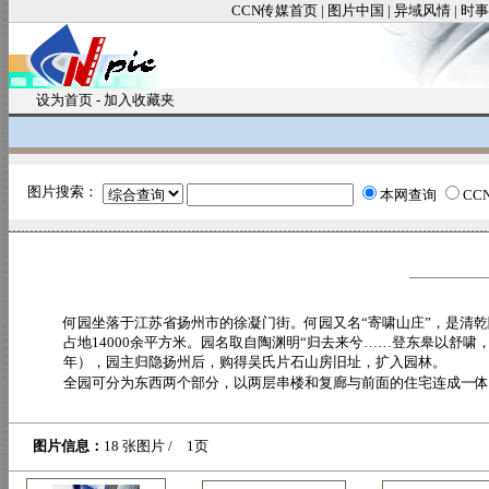
CCN传媒首页
|
图片中国
|
异域风情
|
时事
设为首页
-
加入收藏夹
图片搜索：
本网查询
CC
何园坐落于江苏省扬州市的徐凝门街。何园又名“寄啸山庄”，是清
占地14000余平方米。园名取自陶渊明“归去来兮……登东皋以舒啸
年），园主归隐扬州后，购得吴氏片石山房旧址，扩入园林。
全园可分为东西两个部分，以两层串楼和复廊与前面的住宅连成一体。
图片信息：
18 张图片 / 1页